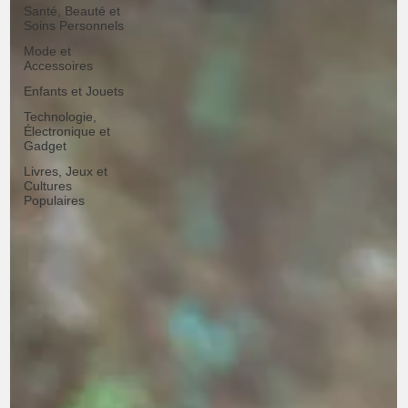
Santé, Beauté et
Soins Personnels
Mode et
Accessoires
Enfants et Jouets
Technologie,
Électronique et
Gadget
Livres, Jeux et
Cultures
Populaires